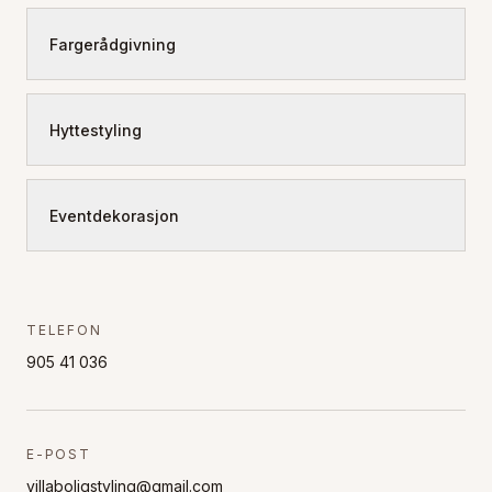
Fargerådgivning
Hyttestyling
Eventdekorasjon
TELEFON
905 41 036
E-POST
villaboligstyling@gmail.com